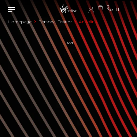
Homepage
Personal Trainer
Andolina
“”