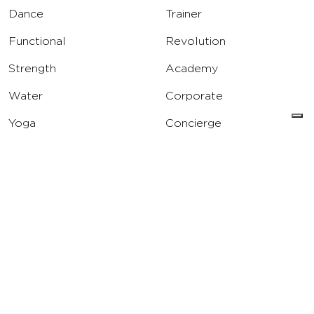
Dance
Trainer
Functional
Revolution
Strength
Academy
Water
Corporate
Yoga
Concierge
Running
Solarium
INFO
DOWNLOAD
Carriere
Assistenza
Reclami