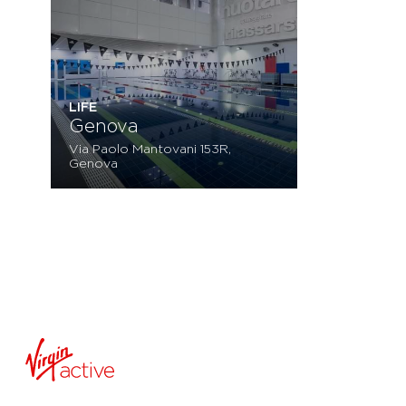
LIFE
Genova
Via Paolo Mantovani 153R,
Genova