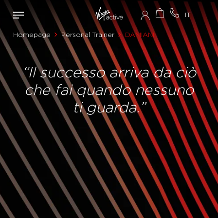
Homepage
Personal Trainer
DAMIANI
“Il successo arriva da ciò
che fai quando nessuno
ti guarda.”