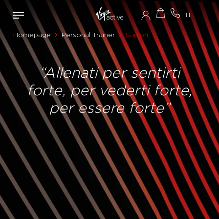
Homepage
Personal Trainer
Sartori
“Allenati per sentirti
forte, per vederti forte,
per essere forte”