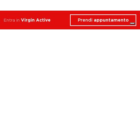
Prendi
appuntamento
Entra in
Virgin Active
ATTIVITÀ
CHI SIAMO
Balance
Club
Cycle
Corsi
Dance
Trainer
Functional
Revolution
Strength
Academy