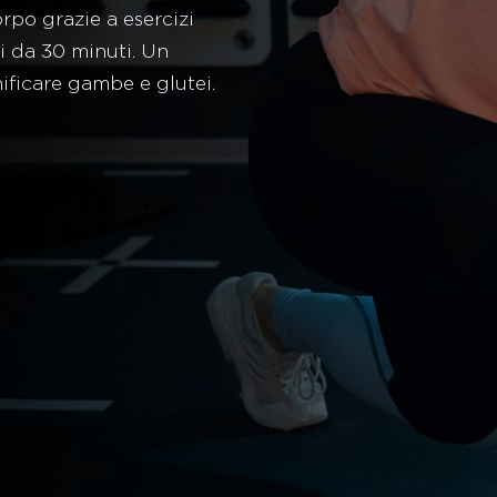
orpo grazie a esercizi
ni da 30 minuti. Un
ificare gambe e glutei.