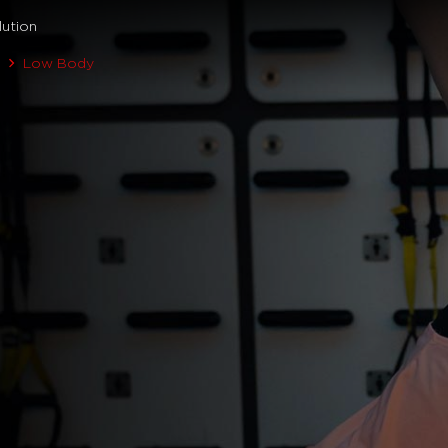
ution
h
Low Body