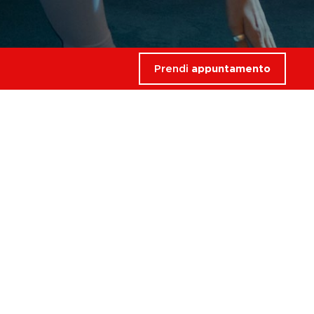
Prendi
appuntamento
rdati
SCARPE
SPORTIVE
BORRACCIA