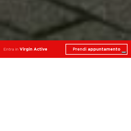
Prendi
appuntamento
Entra in
Virgin Active