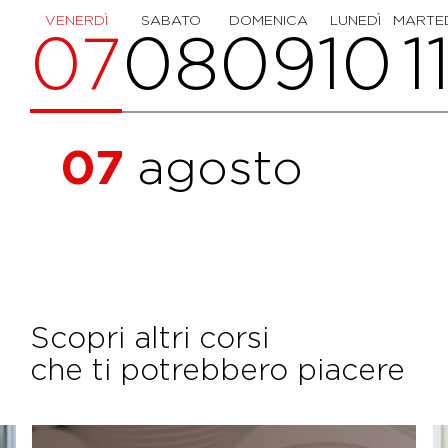
VENERDÌ
SABATO
DOMENICA
LUNEDÌ
MARTE
07
08
09
10
1
07
agosto
Scopri altri corsi
che ti potrebbero piacere