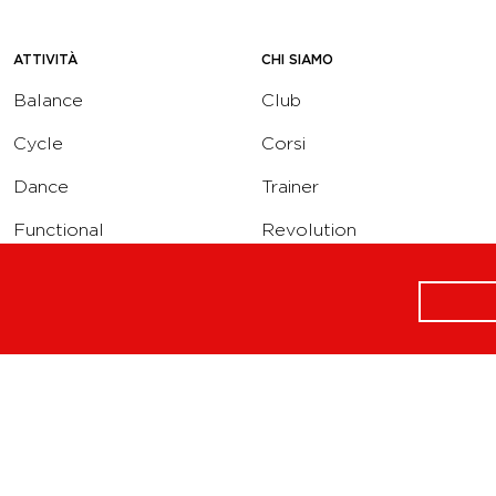
ATTIVITÀ
CHI SIAMO
Balance
Club
Cycle
Corsi
Dance
Trainer
Functional
Revolution
Strength
Academy
Water
Corporate
Yoga
Concierge
Running
Solarium