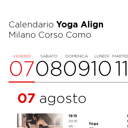
Calendario
Yoga Align
Milano Corso Como
VENERDÌ
SABATO
DOMENICA
LUNEDÌ
MARTE
07
08
09
10
1
07
agosto
19:15
20:15
Yoga
45 -