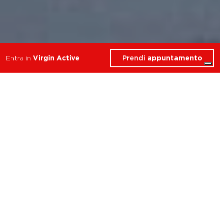
Prendi
appuntamento
Entra in
Virgin Active