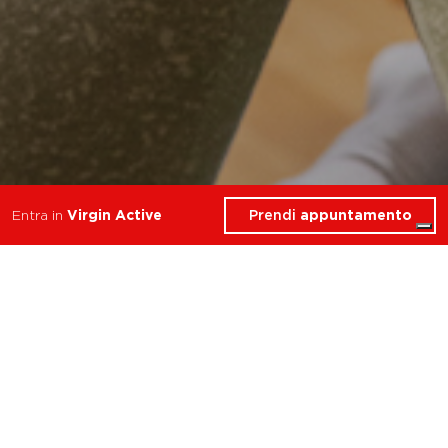
Prendi
appuntamento
Entra in
Virgin Active
9 Corsi