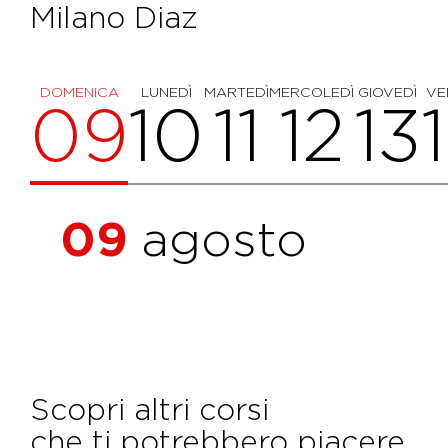
Milano Diaz
DOMENICA
LUNEDÌ
MARTEDÌ
MERCOLEDÌ
GIOVEDÌ
VE
09
10
11
12
13
09
agosto
Scopri altri corsi
che ti potrebbero piacere