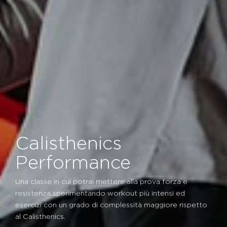
Calisthenics
Performance
Una classe in cui potrai mettere alla prova forza e
resistenza sperimentando workout più intensi ed
esercizi con un grado di complessità maggiore rispetto
al Calisthenics.