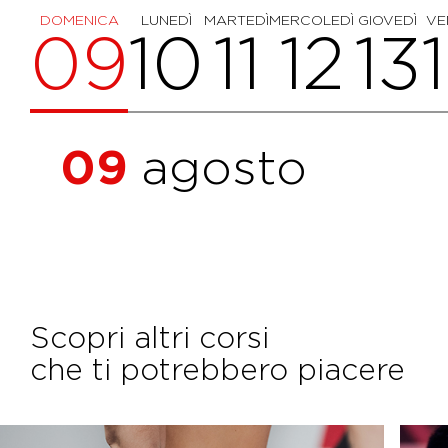
DOMENICA
LUNEDÌ
MARTEDÌ
MERCOLEDÌ
GIOVEDÌ
VE
09
10
11
12
13
09
agosto
Scopri altri corsi
che ti potrebbero piacere