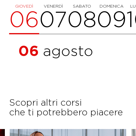
GIOVEDÌ
VENERDÌ
SABATO
DOMENICA
LU
06
07
08
09
06
agosto
Scopri altri corsi
che ti potrebbero piacere