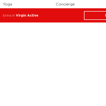
Yoga
Concierge
Running
Entra in
Virgin Active
Solarium
INFO
DOWNLOAD
Carriere
Assistenza
Reclami
Privacy Policy
Cookie Policy
Termini e Condizioni
dell’App Virgin Active
Italia