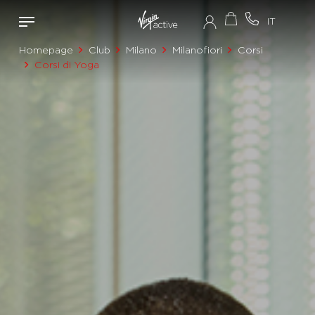
Homepage
Club
Milano
Milanofiori
Corsi
Corsi di Yoga