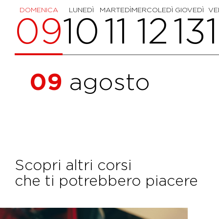
DOMENICA
LUNEDÌ
MARTEDÌ
MERCOLEDÌ
GIOVEDÌ
VE
09
10
11
12
13
09
agosto
Scopri altri corsi
che ti potrebbero piacere