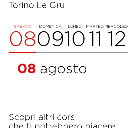
Torino Le Gru
SABATO
DOMENICA
LUNEDÌ
MARTEDÌ
MERCOLED
08
09
10
11
12
08
agosto
Scopri altri corsi
che ti potrebbero piacere