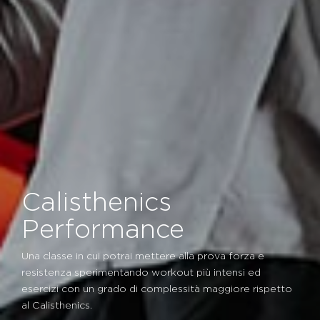
Calisthenics
Performance
Una classe in cui potrai mettere alla prova forza e
resistenza sperimentando workout più intensi ed
esercizi con un grado di complessità maggiore rispetto
al Calisthenics.