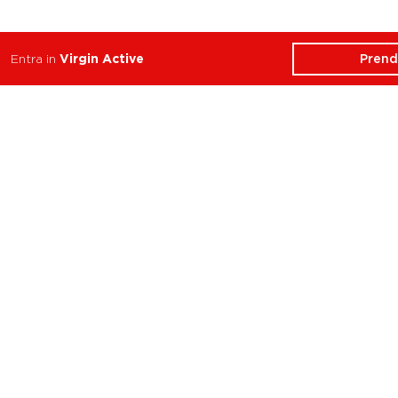
Prend
Entra in
Virgin Active
ATTIVITÀ
CHI SIAMO
Balance
Club
Cycle
Corsi
Dance
Trainer
Functional
Revolution