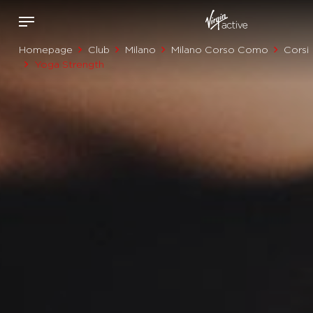
Homepage
Club
Milano
Milano Corso Como
Corsi
Yoga Strength