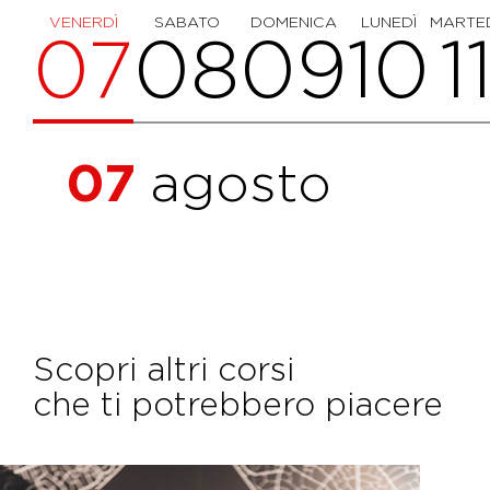
VENERDÌ
SABATO
DOMENICA
LUNEDÌ
MARTE
07
08
09
10
1
07
agosto
Scopri altri corsi
che ti potrebbero piacere