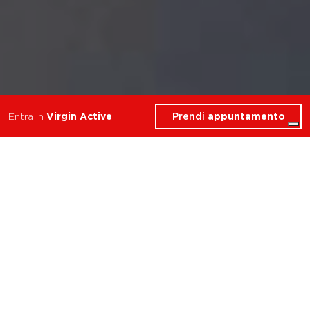
Prendi
appuntamento
Entra in
Virgin Active