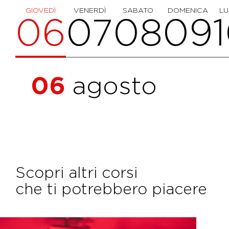
GIOVEDÌ
VENERDÌ
SABATO
DOMENICA
LU
06
07
08
09
06
agosto
Scopri altri corsi
che ti potrebbero piacere