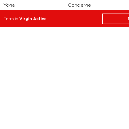
Yoga
Concierge
Running
Entra in
Virgin Active
Solarium
INFO
DOWNLOAD
Carriere
Assistenza
Reclami
Privacy Policy
Cookie Policy
Termini e Condizioni
dell’App Virgin Active
Italia