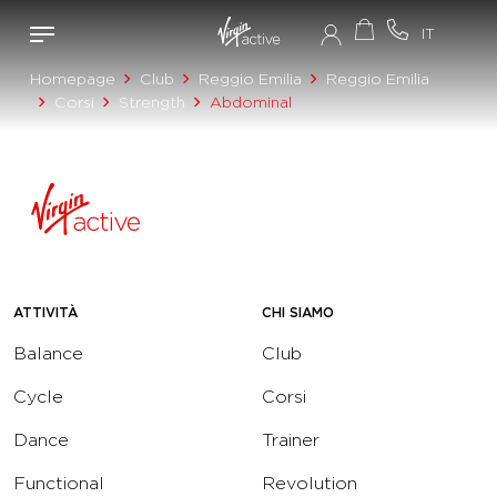
Homepage
Club
Reggio Emilia
Reggio Emilia
Corsi
Strength
Abdominal
ATTIVITÀ
CHI SIAMO
Balance
Club
Cycle
Corsi
Dance
Trainer
Functional
Revolution