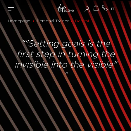
Homepage
Personal Trainer
Barresi
“"Setting goals is the
first step in turning the
invisible into the visible"
”