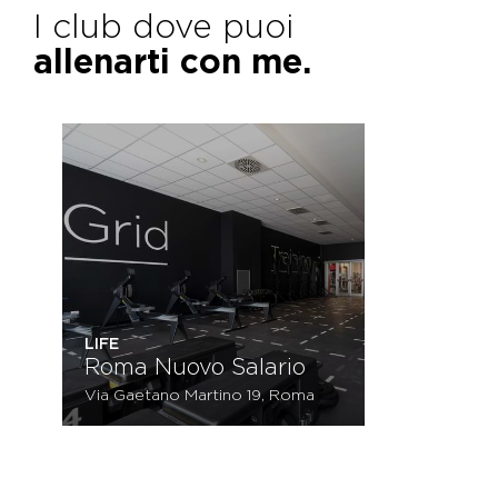
I club dove puoi
allenarti con me.
LIFE
Roma Nuovo Salario
Via Gaetano Martino 19, Roma