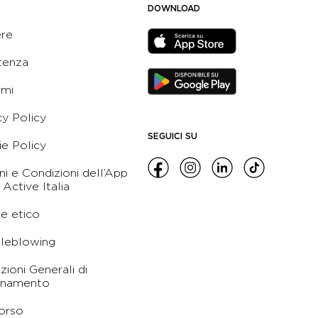
DOWNLOAD
ere
tenza
ami
cy Policy
SEGUICI SU
e Policy
ni e Condizioni dell’App
 Active Italia
e etico
leblowing
zioni Generali di
namento
orso