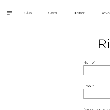
Club
Corsi
Trainer
Revol
Ri
Nome*
Email*
Per cosa posso 