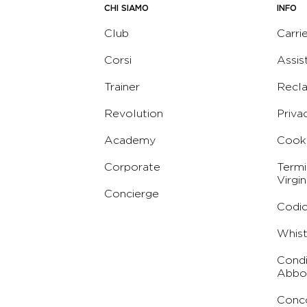
CHI SIAMO
INFO
Club
Carri
Corsi
Assis
Trainer
Recl
Revolution
Priva
Academy
Cooki
Corporate
Termi
Virgin
Concierge
Codic
Whist
Condi
Abbo
Conc