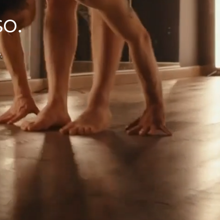
so.
.