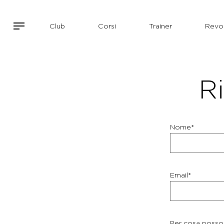
Club
Corsi
Trainer
Revol
Ri
Nome*
Email*
Per cosa posso 