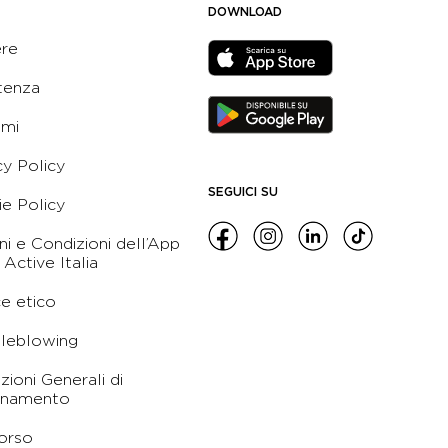
DOWNLOAD
ere
tenza
ami
cy Policy
SEGUICI SU
e Policy
ni e Condizioni dell’App
 Active Italia
e etico
leblowing
zioni Generali di
namento
orso