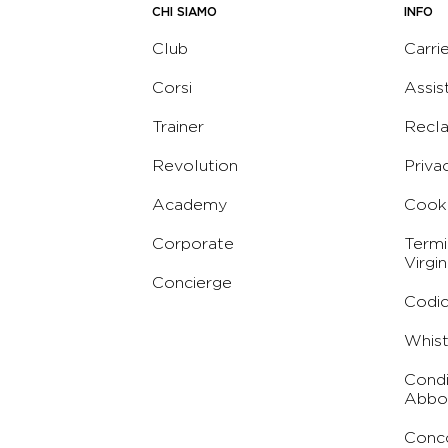
CHI SIAMO
INFO
Club
Carri
Corsi
Assis
Trainer
Recl
Revolution
Priva
Academy
Cooki
Corporate
Termi
Virgin
Concierge
Codic
Whist
Condi
Abbo
Conc