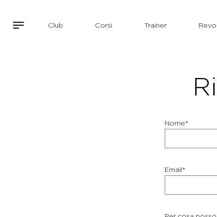
Club
Corsi
Trainer
Revol
Ri
Nome*
Email*
Per cosa posso 