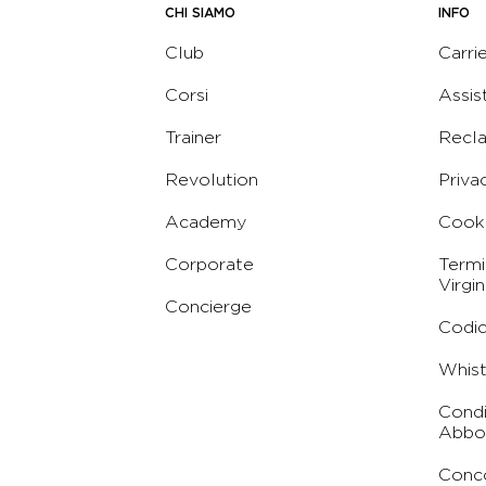
CHI SIAMO
INFO
Club
Carri
Corsi
Assis
Trainer
Recl
Revolution
Priva
Academy
Cooki
Corporate
Termi
Virgin
Concierge
Codic
Whist
Condi
Abbo
Conc