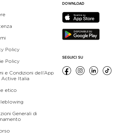
DOWNLOAD
ere
tenza
ami
cy Policy
SEGUICI SU
e Policy
ni e Condizioni dell’App
 Active Italia
e etico
leblowing
zioni Generali di
namento
orso