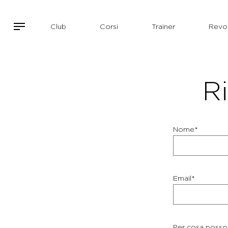
Club
Corsi
Trainer
Revol
Ri
Nome*
Email*
Per cosa posso 