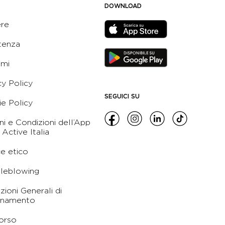
DOWNLOAD
ere
tenza
ami
cy Policy
SEGUICI SU
e Policy
ni e Condizioni dell’App
 Active Italia
e etico
leblowing
zioni Generali di
namento
orso