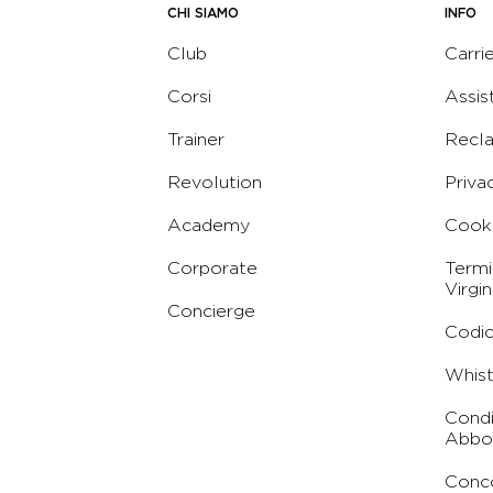
CHI SIAMO
INFO
Club
Carri
Corsi
Assis
Trainer
Recl
Revolution
Priva
Academy
Cooki
Corporate
Termi
Virgin
Concierge
Codic
Whist
Condi
Abbo
Conc