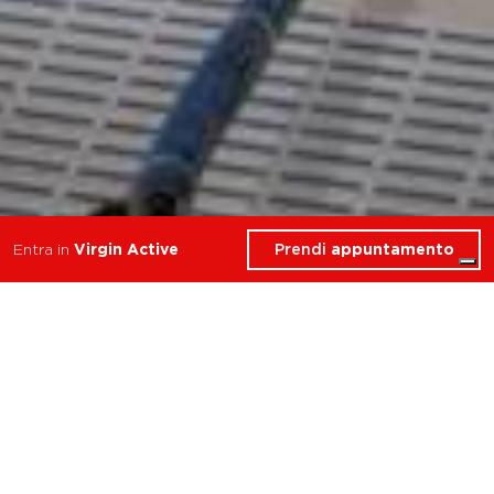
Prendi
appuntamento
Entra in
Virgin Active
Cosa troverai in Piscina
Reggio Emilia