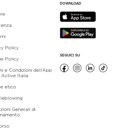
DOWNLOAD
ere
tenza
ami
cy Policy
SEGUICI SU
e Policy
ni e Condizioni dell’App
 Active Italia
e etico
leblowing
zioni Generali di
namento
orso