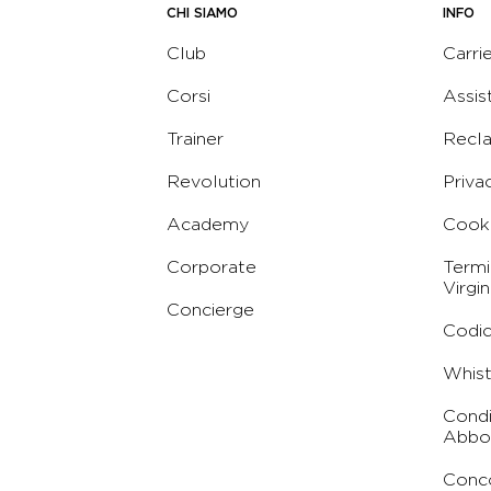
CHI SIAMO
INFO
Club
Carri
Corsi
Assis
Trainer
Recl
Revolution
Priva
Academy
Cooki
Corporate
Termi
Virgin
Concierge
Codic
Whist
Condi
Abbo
Conc