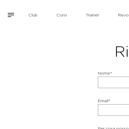
Club
Corsi
Trainer
Revol
Ri
Nome*
Email*
Per cosa posso 