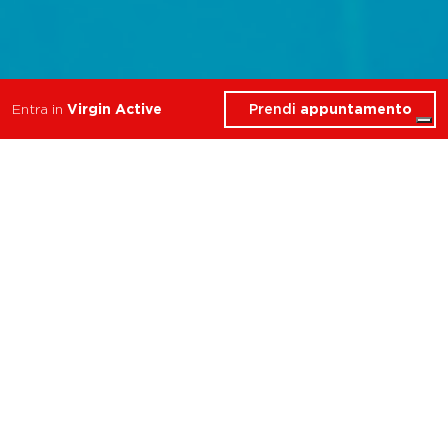
Prendi
appuntamento
Entra in
Virgin Active
Scopri gli esclusivi servizi
che Virgin Active ha
riservato per te nel Club
Genova.