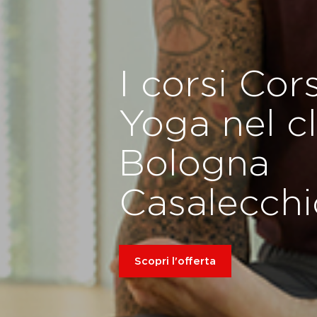
I corsi Cors
Yoga nel c
Bologna
Casalecchi
Scopri l'offerta