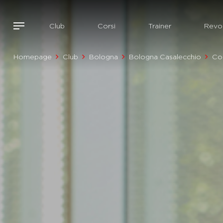
Club
Corsi
Trainer
Revol
Homepage
Club
Bologna
Bologna Casalecchio
Cor