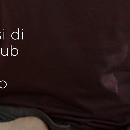
i di
lub
o