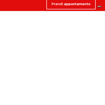
Prendi
appuntamento
ologna
ogni livello. Tra le
i e
Yoga Strength
per chi
d Bath
.