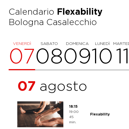
Calendario
Flexability
Bologna Casalecchio
VENERDÌ
SABATO
DOMENICA
LUNEDÌ
MARTE
07
08
09
10
1
07
agosto
18:15
19:00
Flexability
45
min.