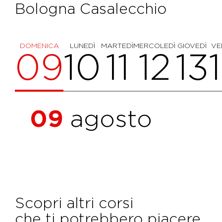
Bologna Casalecchio
DOMENICA
LUNEDÌ
MARTEDÌ
MERCOLEDÌ
GIOVEDÌ
VE
09
10
11
12
13
09
agosto
Scopri altri corsi
che ti potrebbero piacere