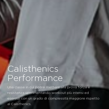
Calisthenics
Performance
Una classe in cui potrai mettere alla prova forza e
resistenza sperimentando workout più intensi ed
esercizi con un grado di complessità maggiore rispetto
al Calisthenics.