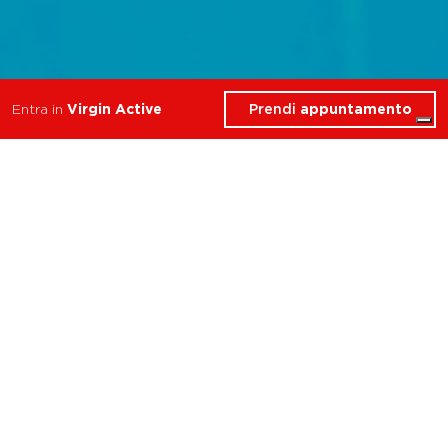
Prendi
appuntamento
Entra in
Virgin Active
Scopri gli esclusivi servizi
che Virgin Active ha
riservato per te nel Club
Bologna Casalecchio.