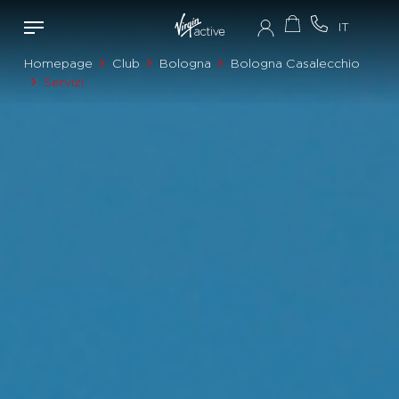
Homepage
Club
Bologna
Bologna Casalecchio
Servizi