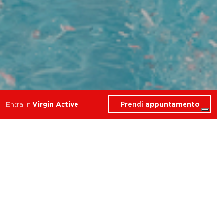
Prendi
appuntamento
Entra in
Virgin Active
4 Corsi