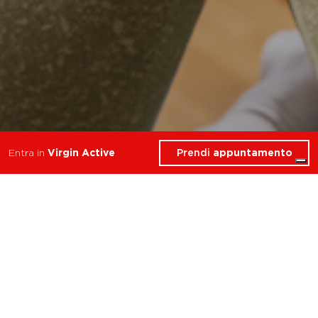
Prendi
appuntamento
Entra in
Virgin Active
9 Corsi