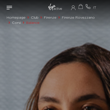
Homepage
Club
Firenze
Firenze Rovezzano
Corsi
Balance