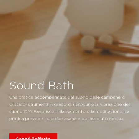
Sound Bath
Una pratica accompagnata dal suono delle campane di
cristallo, strumenti in grado di riprodurre la vibrazione del
suono OM. Favorisce il rilassamento e la meditazione. La
pratica prevede solo due asana e poi assoluto riposo.
Scopri l'offerta