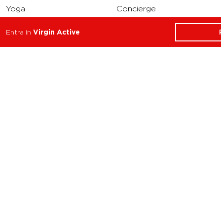
Yoga
Concierge
Running
Entra in
Virgin Active
Solarium
INFO
DOWNLOAD
Carriere
Assistenza
Reclami
Privacy Policy
Cookie Policy
Termini e Condizioni
dell’App Virgin Active
Italia