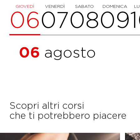
GIOVEDÌ
VENERDÌ
SABATO
DOMENICA
LU
06
07
08
09
06
agosto
Scopri altri corsi
che ti potrebbero piacere