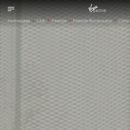
Homepage
Club
Firenze
Firenze Rovezzano
Corsi