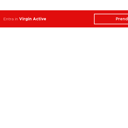
Prend
Entra in
Virgin Active
ATTIVITÀ
CHI SIAMO
Balance
Club
Cycle
Corsi
Dance
Trainer
Functional
Revolution