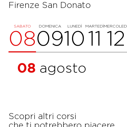
Firenze San Donato
SABATO
DOMENICA
LUNEDÌ
MARTEDÌ
MERCOLED
08
09
10
11
12
08
agosto
Scopri altri corsi
che ti potrebbero piacere