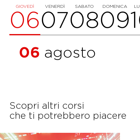
GIOVEDÌ
VENERDÌ
SABATO
DOMENICA
LU
06
07
08
09
06
agosto
Scopri altri corsi
che ti potrebbero piacere