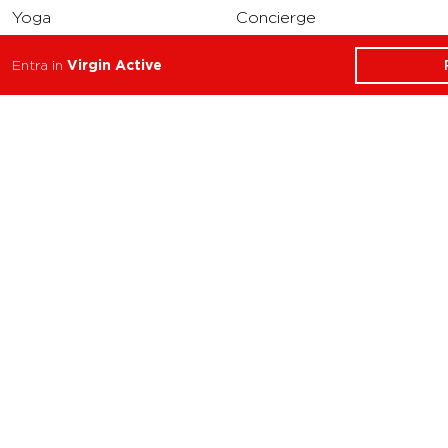
Yoga
Concierge
Running
Entra in
Virgin Active
Solarium
INFO
DOWNLOAD
Carriere
Assistenza
Reclami
Privacy Policy
Cookie Policy
Termini e Condizioni
dell’App Virgin Active
Italia