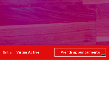
Prendi
appuntamento
Entra in
Virgin Active
2 Corsi