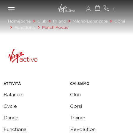
Homepage
Club
Milano
Milano Baranzate
Corsi
Functional
Punch Focus
ATTIVITÀ
CHI SIAMO
Balance
Club
Cycle
Corsi
Dance
Trainer
Functional
Revolution