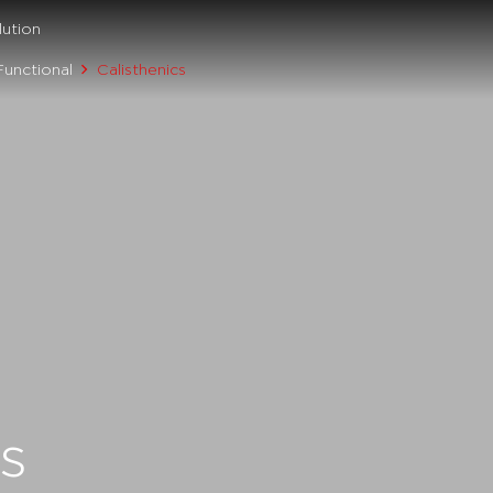
ution
Functional
Calisthenics
s