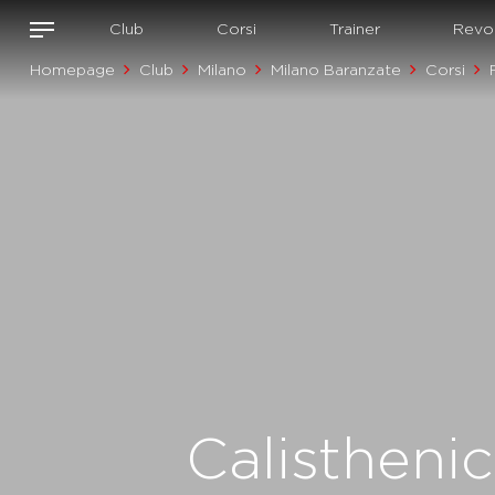
Club
Corsi
Trainer
Revol
Homepage
Club
Milano
Milano Baranzate
Corsi
Calisthenic