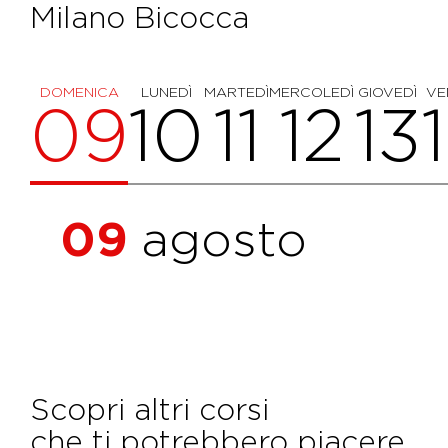
Milano Bicocca
DOMENICA
LUNEDÌ
MARTEDÌ
MERCOLEDÌ
GIOVEDÌ
VE
09
10
11
12
13
09
agosto
Scopri altri corsi
che ti potrebbero piacere