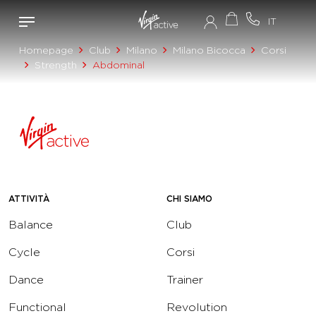
Homepage
Club
Milano
Milano Bicocca
Corsi
Strength
Abdominal
ATTIVITÀ
CHI SIAMO
Balance
Club
Cycle
Corsi
Dance
Trainer
Functional
Revolution