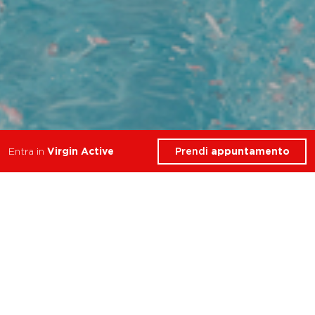
Prendi
appuntamento
Entra in
Virgin Active
4 Corsi