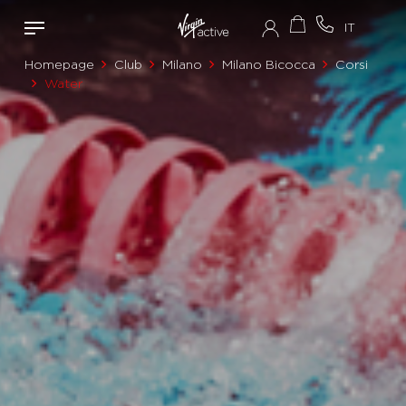
Homepage
Club
Milano
Milano Bicocca
Corsi
Water