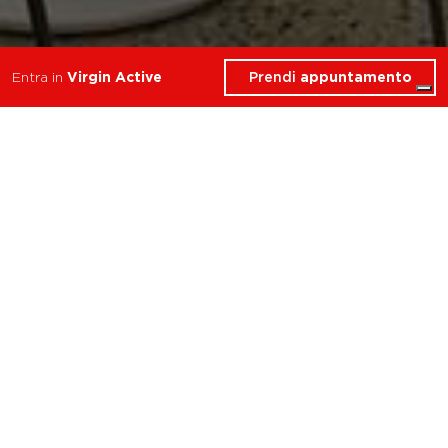
Prendi
appuntamento
Entra in
Virgin Active
Cosa troverai in Virgin
Active Cafè
Milano Bicocca