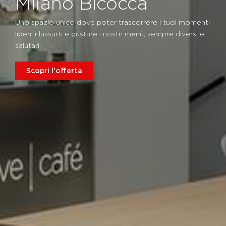
Milano Bicocca
Uno spazio unico dove poter trascorrere i tuoi momenti
liberi, rilassarti e gustare i nostri menù, sempre diversi e
salutari.
Scopri l'offerta