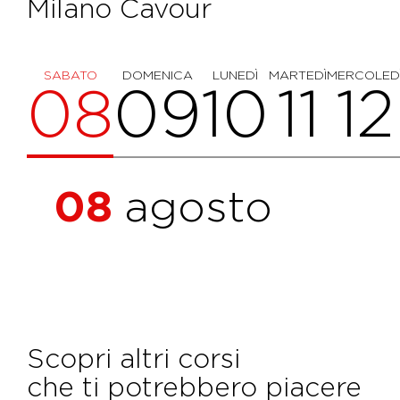
Milano Cavour
SABATO
DOMENICA
LUNEDÌ
MARTEDÌ
MERCOLED
08
09
10
11
12
08
agosto
Scopri altri corsi
che ti potrebbero piacere