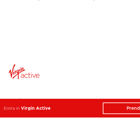
ATTIVITÀ
CHI SIAMO
Prend
Entra in
Virgin Active
Balance
Club
Cycle
Corsi
Dance
Trainer