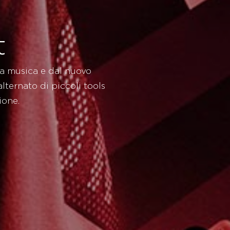
t
lla musica e dal nuovo
alternato di piccoli tools
ione.