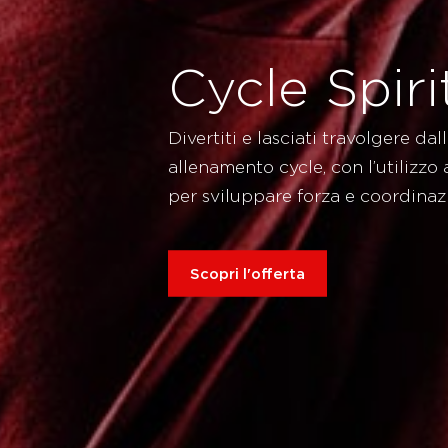
Cycle Spiri
Divertiti e lasciati travolgere da
allenamento cycle, con l’utilizzo 
per sviluppare forza e coordinaz
Scopri l'offerta