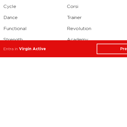
Cycle
Corsi
Dance
Trainer
Functional
Revolution
Strength
Academy
Pr
Entra in
Virgin Active
Water
Corporate
Yoga
Concierge
Running
Solarium
INFO
DOWNLOAD
Carriere
Assistenza