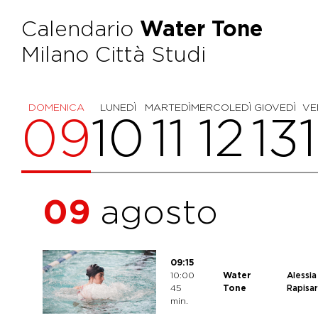
Calendario
Water Tone
Milano Città Studi
DOMENICA
LUNEDÌ
MARTEDÌ
MERCOLEDÌ
GIOVEDÌ
VE
09
10
11
12
13
09
agosto
09:15
10:00
Water
Alessia
45
Tone
Rapisa
min.