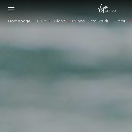
Homepage
Club
Milano
Milano Città Studi
Corsi